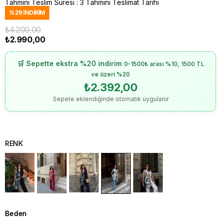
Tahmini Teslim Süresi
:
3 Tahmini Teslimat Tarihi
%
29
İNDIRIM
₺4.200,00
₺2.990,00
🛒 Sepette ekstra %20 indirim
0-1500₺ arası %10, 1500 TL
ve üzeri %20
₺2.392,00
Sepete eklendiğinde otomatik uygulanır
RENK
Beden