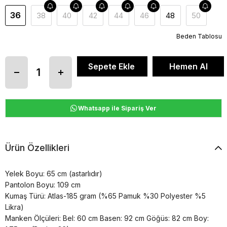
36
38
40
42
44
46
48
50
Beden Tablosu
Whatsapp ile Sipariş Ver
Ürün Özellikleri
Yelek Boyu: 65 cm (astarlıdır)
Pantolon Boyu: 109 cm
Kumaş Türü: Atlas-185 gram (%65 Pamuk %30 Polyester %5
Likra)
Manken Ölçüleri: Bel: 60 cm Basen: 92 cm Göğüs: 82 cm Boy: